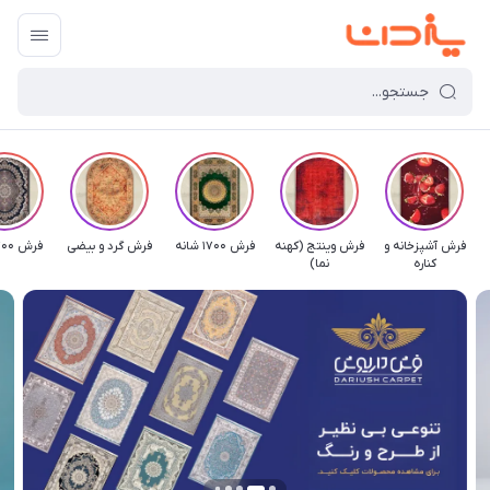
فرش آشپزخانه و
فرش وینتج (کهنه
فرش 1700 شانه
فرش گرد و بیضی
فرش 700 شانه
کناره
نما)