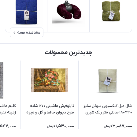
مشاهده همه
جدیدترین محصولات
شال مبل کلکسیون سوگل سایز
تابلوفرش ماشینی 1200 شانه
220*180 سانتی متر رنگ شیری
طرح دیوان حافظ و گل و میوه
زمینه نقره
(3 سایز)
,547,000
1,530,000
3,087,000
تومان
تومان