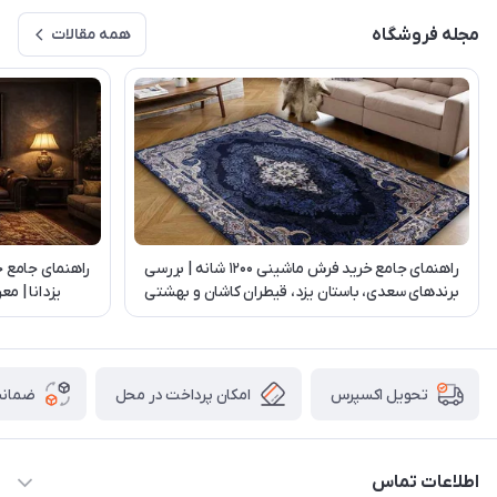
مجله فروشگاه
همه مقالات
راهنمای جامع خرید فرش ماشینی 1200 شانه | بررسی
راهنمای جامع 
برندهای سعدی، باستان یزد، قیطران کاشان و بهشتی
یزدانا | م
تبریز
امکان پرداخت در محل
ضمانت
تحویل اکسپرس
اطلاعات تماس