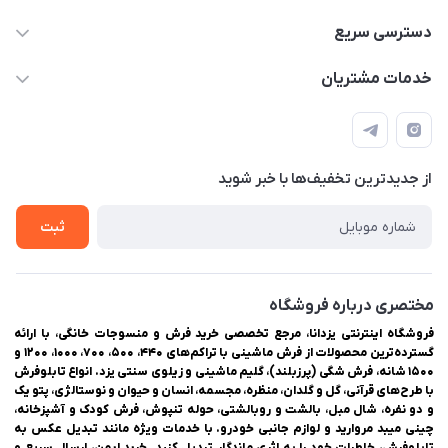
03538252575
دسترسی سریع
03538334300
حساب کاربری
خدمات مشتریان
یزد، بلوار شهیدان اشرف، روبروی دانشگاه ملاصدرا، فروشگاه
مجله فروشگاه
راهنمای ثبت سفارش
اینترنتی یزدانا
لیست محصولات
حریم خصوصی
درباره ما
از جدید‌ترین تخفیف‌ها با‌ خبر شوید
سوالات متداول
تماس با ما
ثبت
مختصری درباره فروشگاه
فروشگاه اینترنتی یزدانا، مرجع تخصصی خرید فرش و منسوجات خانگی، با ارائه
گسترده‌ترین محصولات از فرش ماشینی با تراکم‌های ۴۴۰، ۵۰۰، ۷۰۰، ۱۰۰۰، ۱۲۰۰ و
۱۵۰۰ شانه، فرش شگی (پرزبلند)، گلیم ماشینی و زیلوی سنتی یزد. انواع تابلوفرش
با طرح‌های قرآنی، گل و گلدان، منظره، مجسمه، انسان و حیوان و نوستالژی، پتو یک
و دو نفره، شال مبل، بالشت و روبالشتی، حوله تنپوش، فرش کودک و آشپزخانه،
چینی میبد مروارید و لوازم جانبی خودرو. با خدمات ویژه مانند تبدیل عکس به