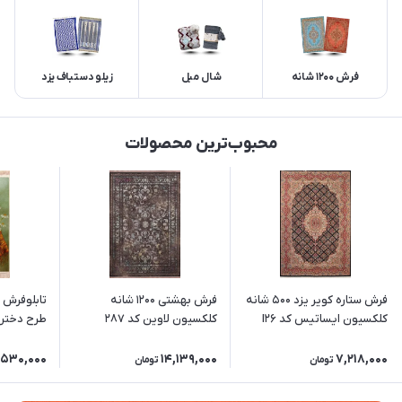
فرش 1200 شانه
شال مبل
زیلو دستباف یزد
محبوب‌ترین محصولات
فرش ستاره کویر یزد 500 شانه
فرش بهشتی 1200 شانه
کلکسیون ایساتیس کد I26
کلکسیون لاوین کد 287
طرح دختر عشو
زمینه 8094
,530,000
14,139,000
7,218,000
تومان
تومان