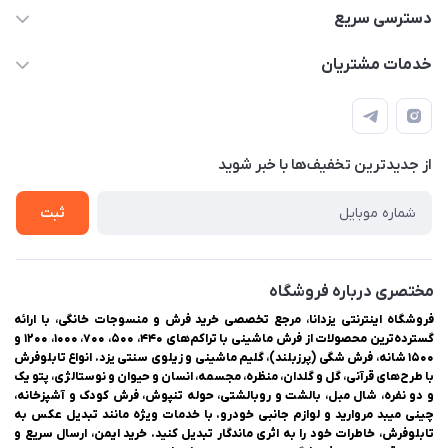
03538252575
دسترسی سریع
03538334300
حساب کاربری
خدمات مشتریان
یزد، بلوار شهیدان اشرف، روبروی دانشگاه ملاصدرا، فروشگاه
مجله فروشگاه
راهنمای ثبت سفارش
اینترنتی یزدانا
لیست محصولات
حریم خصوصی
درباره ما
از جدید‌ترین تخفیف‌ها با‌ خبر شوید
سوالات متداول
تماس با ما
ثبت
مختصری درباره فروشگاه
فروشگاه اینترنتی یزدانا، مرجع تخصصی خرید فرش و منسوجات خانگی، با ارائه
گسترده‌ترین محصولات از فرش ماشینی با تراکم‌های ۴۴۰، ۵۰۰، ۷۰۰، ۱۰۰۰، ۱۲۰۰ و
۱۵۰۰ شانه، فرش شگی (پرزبلند)، گلیم ماشینی و زیلوی سنتی یزد. انواع تابلوفرش
با طرح‌های قرآنی، گل و گلدان، منظره، مجسمه، انسان و حیوان و نوستالژی، پتو یک
و دو نفره، شال مبل، بالشت و روبالشتی، حوله تنپوش، فرش کودک و آشپزخانه،
چینی میبد مروارید و لوازم جانبی خودرو. با خدمات ویژه مانند تبدیل عکس به
تابلوفرش، خاطرات خود را به اثری ماندگار تبدیل کنید. خرید ایمن، ارسال سریع و