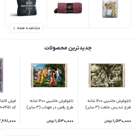
مشاهده همه
جدیدترین محصولات
تابلوفرش ماشینی 1200 شانه
تابلوفرش ماشینی 1200 شانه
طرح تندیس خلقت (3 سایز)
طرح رقص در مهتاب (3 سایز)
کد 100451 زمینه کرم
7,281,000
1,530,000
1,530,000
تومان
تومان