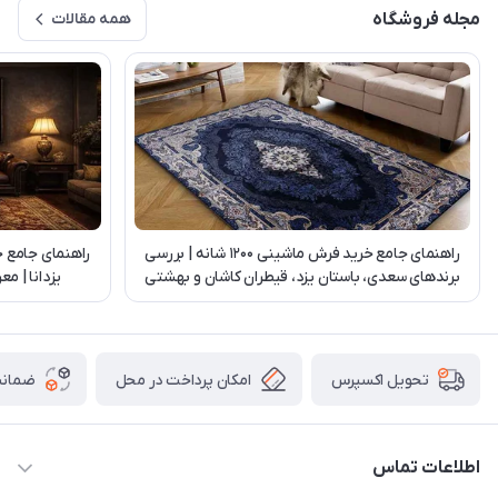
مجله فروشگاه
همه مقالات
راهنمای جامع خرید فرش ماشینی 1200 شانه | بررسی
راهنمای جامع 
برندهای سعدی، باستان یزد، قیطران کاشان و بهشتی
یزدانا | م
تبریز
امکان پرداخت در محل
ضمانت
تحویل اکسپرس
اطلاعات تماس