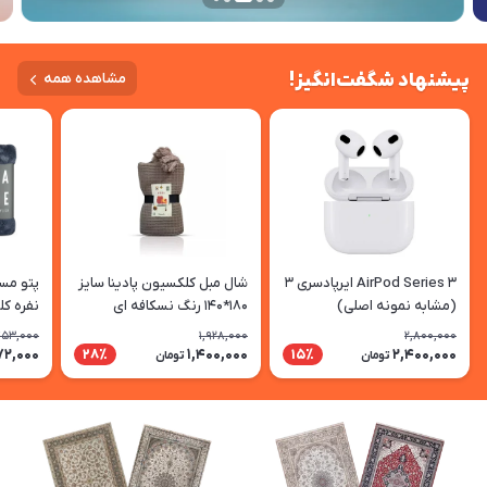
پیشنهاد شگفت‌انگیز!
مشاهده همه
AirPod Series 3 ایرپادسری 3
شال مبل کلکسیون پادینا سایز
پتو مسا
(مشابه نمونه اصلی)
180*140 رنگ نسکافه ای
نفره کل
753,000
1,928,000
2,800,000
مدادی
72,000
1,400,000
2,400,000
28٪
15٪
تومان
تومان