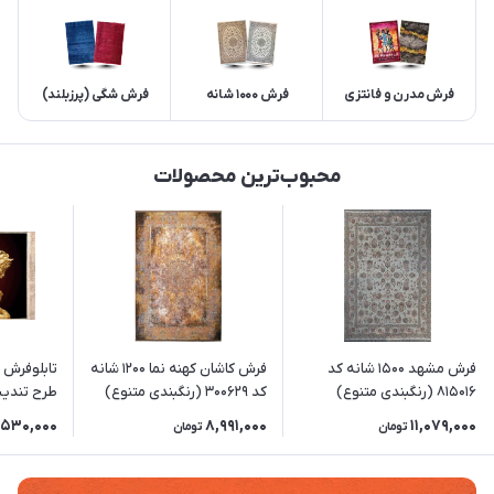
فرش مدرن و فانتزی
فرش 1000 شانه
فرش شگی (پرزبلند)
محبوب‌ترین محصولات
فرش مشهد 1500 شانه کد
فرش کاشان کهنه نما 1200 شانه
815016 (رنگبندی متنوع)
کد 300629 (رنگبندی متنوع)
(3 سایز)
,530,000
8,991,000
11,079,000
تومان
تومان