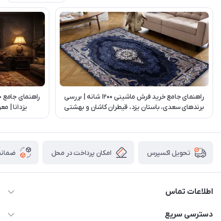
راهنمای جامع خرید فرش ماشینی 1200 شانه | بررسی
راهنمای جامع 
برندهای سعدی، باستان یزد، قیطران کاشان و بهشتی
یزدانا | م
تبریز
امکان پرداخت در محل
ضمانت
تحویل اکسپرس
اطلاعات تماس
03538252575
دسترسی سریع