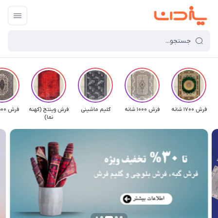
فرش 1700 شانه
فرش 1000 شانه
گلیم ماشینی
فرش وینتج (کهنه
فرش 500 شانه
نما)