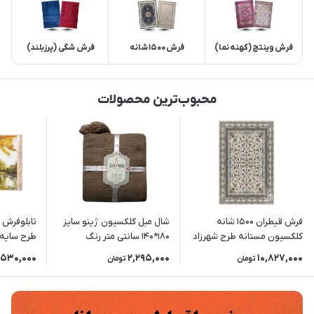
فرش وینتج (کهنه نما)
فرش 1500 شانه
فرش شگی (پرزبلند)
محبوب‌ترین محصولات
فرش قیطران 1500 شانه
شال مبل کلکسیون ژینو سایز
کلکسیون مستانه طرح شهرزاد
180*140 سانتی متر رنگ
طرح سایه سار (
(رنگبندی متنوع)
نسکافه ای
,530,000
2,295,000
10,827,000
تومان
تومان