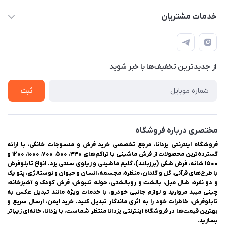
03538334300
حساب کاربری
خدمات مشتریان
یزد، بلوار شهیدان اشرف، روبروی دانشگاه ملاصدرا، فروشگاه
مجله فروشگاه
راهنمای ثبت سفارش
اینترنتی یزدانا
لیست محصولات
حریم خصوصی
درباره ما
از جدید‌ترین تخفیف‌ها با‌ خبر شوید
سوالات متداول
تماس با ما
ثبت
مختصری درباره فروشگاه
فروشگاه اینترنتی یزدانا، مرجع تخصصی خرید فرش و منسوجات خانگی، با ارائه
گسترده‌ترین محصولات از فرش ماشینی با تراکم‌های ۴۴۰، ۵۰۰، ۷۰۰، ۱۰۰۰، ۱۲۰۰ و
۱۵۰۰ شانه، فرش شگی (پرزبلند)، گلیم ماشینی و زیلوی سنتی یزد. انواع تابلوفرش
با طرح‌های قرآنی، گل و گلدان، منظره، مجسمه، انسان و حیوان و نوستالژی، پتو یک
و دو نفره، شال مبل، بالشت و روبالشتی، حوله تنپوش، فرش کودک و آشپزخانه،
چینی میبد مروارید و لوازم جانبی خودرو. با خدمات ویژه مانند تبدیل عکس به
تابلوفرش، خاطرات خود را به اثری ماندگار تبدیل کنید. خرید ایمن، ارسال سریع و
بهترین قیمت‌ها در فروشگاه اینترنتی یزدانا منتظر شماست. با یزدانا، خانه‌ای زیباتر
بسازید.