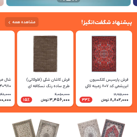
پیشنهاد شگفت‌انگیز!
مشاهده همه
فرش پارسیس کلکسیون
فرش کاشان شگی (فلوکاتی)
شال مبل
ابریشمی کد 807 زمینه لاکی
طرح ساده رنگ نسکافه ای
دریایی
,148,000
4,050,000
12,951,000
00,000
3,456,000
8,802,000
15٪
33٪
تومان
تومان