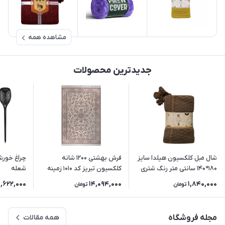
مشاهده همه
جدیدترین محصولات
شال مبل کلکسیون هیلدا سایز
فرش بهشتی 1200 شانه
چراغ خورش
180*140 سانتی متر رنگ شتری
کلکسیون تبریز کد 1010 زمینه
شعله
کرم
1,622,000
14,094,000
1,840,000
تومان
تومان
مجله فروشگاه
همه مقالات