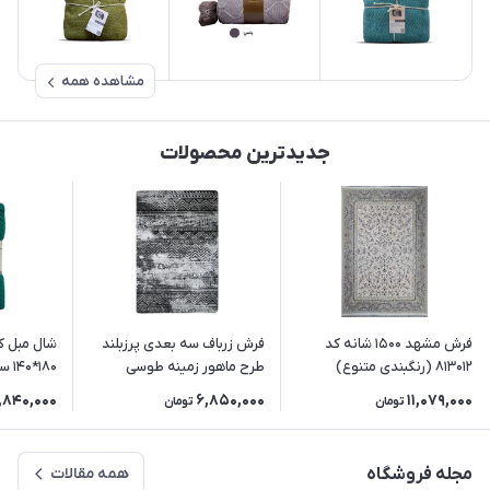
مشاهده همه
جدیدترین محصولات
فرش مشهد 1500 شانه کد
فرش زرباف سه بعدی پرزبلند
شال مبل ک
813012 (رنگبندی متنوع)
طرح ماهور زمینه طوسی
180*140 سانتی متر رنگ زمردی
1,840,000
6,850,000
11,079,000
تومان
تومان
مجله فروشگاه
همه مقالات