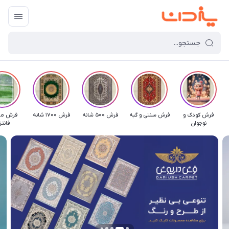
فرش کودک و
فرش سنتی و گبه
فرش 500 شانه
فرش 1700 شانه
فرش مد
نوجوان
فانت