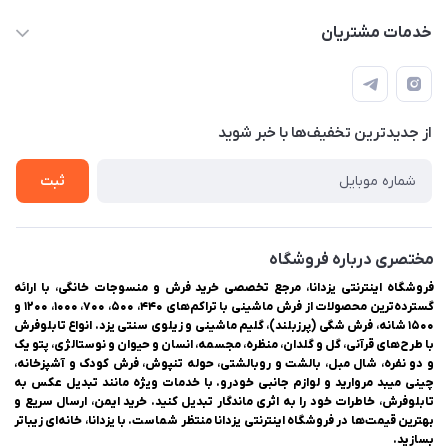
03538334300
حساب کاربری
خدمات مشتریان
یزد، بلوار شهیدان اشرف، روبروی دانشگاه ملاصدرا، فروشگاه
مجله فروشگاه
راهنمای ثبت سفارش
اینترنتی یزدانا
لیست محصولات
حریم خصوصی
درباره ما
از جدید‌ترین تخفیف‌ها با‌ خبر شوید
سوالات متداول
تماس با ما
ثبت
مختصری درباره فروشگاه
فروشگاه اینترنتی یزدانا، مرجع تخصصی خرید فرش و منسوجات خانگی، با ارائه
گسترده‌ترین محصولات از فرش ماشینی با تراکم‌های ۴۴۰، ۵۰۰، ۷۰۰، ۱۰۰۰، ۱۲۰۰ و
۱۵۰۰ شانه، فرش شگی (پرزبلند)، گلیم ماشینی و زیلوی سنتی یزد. انواع تابلوفرش
با طرح‌های قرآنی، گل و گلدان، منظره، مجسمه، انسان و حیوان و نوستالژی، پتو یک
و دو نفره، شال مبل، بالشت و روبالشتی، حوله تنپوش، فرش کودک و آشپزخانه،
چینی میبد مروارید و لوازم جانبی خودرو. با خدمات ویژه مانند تبدیل عکس به
تابلوفرش، خاطرات خود را به اثری ماندگار تبدیل کنید. خرید ایمن، ارسال سریع و
بهترین قیمت‌ها در فروشگاه اینترنتی یزدانا منتظر شماست. با یزدانا، خانه‌ای زیباتر
بسازید.