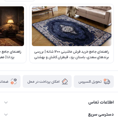
راهنمای جامع خرید فرش ماشینی 1200 شانه | بررسی
راهنمای جامع 
برندهای سعدی، باستان یزد، قیطران کاشان و بهشتی
یزدانا | م
تبریز
امکان پرداخت در محل
ضمانت
تحویل اکسپرس
اطلاعات تماس
03538252575
دسترسی سریع