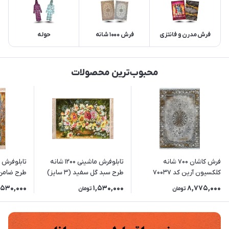
فرش مدرن و فانتزی
فرش 1000 شانه
حوله
محبوب‌ترین محصولات
فرش کاشان 700 شانه
تابلوفرش ماشینی 1200 شانه
کلکسیون آرین کد 70037
طرح سبد گل سفید (3 سایز)
طرح ضامن آهو 
زمینه دودی-طلایی (برجسته)
,530,000
1,530,000
8,775,000
تومان
تومان