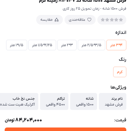
فرش مشهد 1500 شانه کد 813037 زمینه کرم
فرش 1500 شانه - زمان تحویل 25 روز کاری
علاقه‌مندی
مقایسه
اندازه
4*3 متر
3/5*2/5 متر
3*2 متر
2/25*1/5 متر
1/5*1 متر
رنگ
کرم
ویژگی‌ها
نام برند
شانه
تراکم
جنس نخ خاب
فرش مشهد
1500 واقعی
4500 واقعی
آکرلیک هیت ست شده
84,204,000
قیمت:
تومان