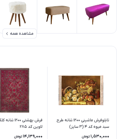
مشاهده همه
تابلوفرش ماشینی 1200 شانه طرح
فرش بهشتی 1200 ش
سبد میوه کد 4 (3 سایز)
لاوین کد 285
14,139,000
1,530,000
تومان
تومان