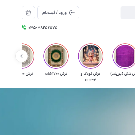
ورود / ثبت‌نام
035-38252575
 شگی (پرزبلند)
فرش کودک و
فرش 1700 شانه
فرش 1000 شانه
ف
نوجوان