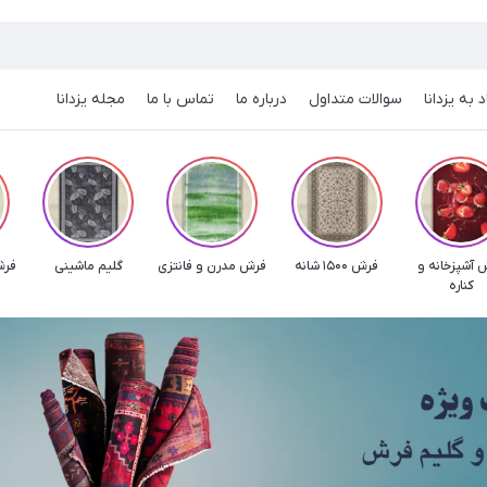
 به یزدانا
سوالات متداول
درباره ما
تماس با ما
مجله یزدانا
 آشپزخانه و
فرش 1500 شانه
فرش مدرن و فانتزی
گلیم ماشینی
فرش
کناره