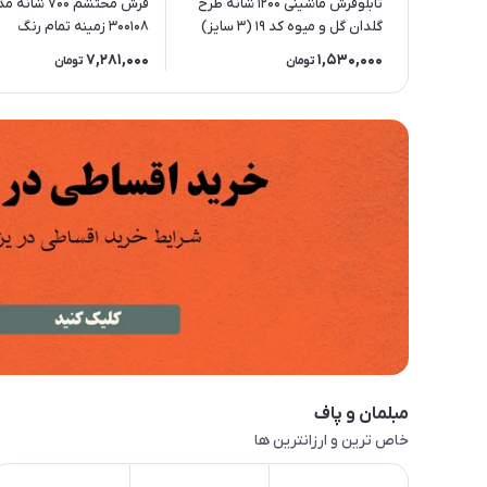
تابلوفرش ماشینی 1200 شانه طرح
فرش محتشم 700 ش
گلدان گل و میوه کد 19 (3 سایز)
300108 زمینه تمام رنگ
(غیربرجسته)
7,281,000
1,530,000
تومان
تومان
مبلمان و پاف
خاص ترین و ارزانترین ها