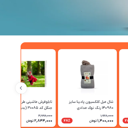
شال مبل کلکسیون پادینا سایز
تابلوفرش ماشینی طرح دخترک در
180*140 رنگ نوک مدادی
جنگل کد 30085 (بدون قاب) تک
سایز
3,996,000
1,928,000
2,844,000
1,400,000
29٪
28٪
2
تومان
تومان