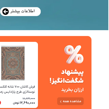
پیشنهاد
شگفت‌انگیز!
فرش کاشان 700 شانه ک
ارزان بخرید
نوستالژی طرح پارادایس زمی
18,822,000
مشاهده همه
12,690,000
تومان