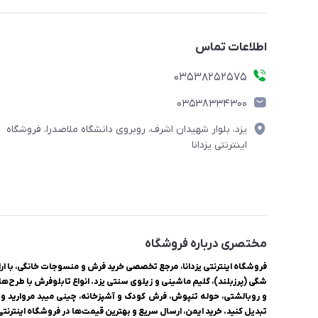
اطلاعات تماس
03538252575
03538334300
یزد، بلوار شهیدان اشرف، روبروی دانشگاه ملاصدرا، فروشگاه
اینترنتی یزدانا
مختصری درباره فروشگاه
شگی (پرزبلند)، گلیم ماشینی و زیلوی سنتی یزد. انواع تابلوفرش با طرح‌ها
و روبالشتی، حوله تنپوش، فرش کودک و آشپزخانه، چینی میبد مروارید و ل
تبدیل کنید. خرید ایمن، ارسال سریع و بهترین قیمت‌ها در فروشگاه اینترنتی ی