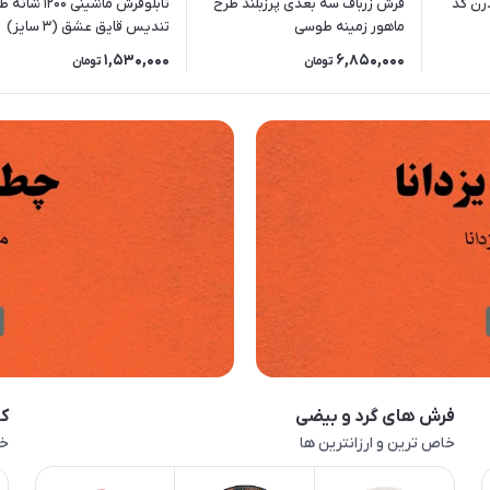
انه مدرن کد
فرش زرباف سه بعدی پرزبلند طرح
تابلوفرش ماشینی 1200 ش
ماهور زمینه طوسی
تندیس قایق عشق (3 سایز)
1,530,000
6,850,000
تومان
تومان
فرش های گرد و بیضی
کا
خاص ترین و ارزانترین ها
خا