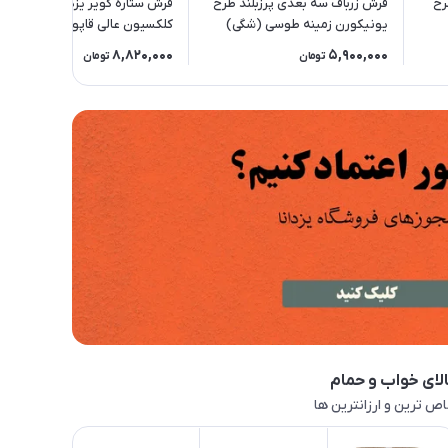
انه طرح
فرش زرباف سه بعدی پرزبلند طرح
فرش ستاره کویر یزد 1000 شانه
یونیکورن زمینه طوسی (شگی)
کلکسیون عالی قاپو کد HA50
زمینه 3002 (برجسته)
8,820,000
5,900,000
تومان
تومان
لای خواب و حمام
ص ترین و ارزانترین ها