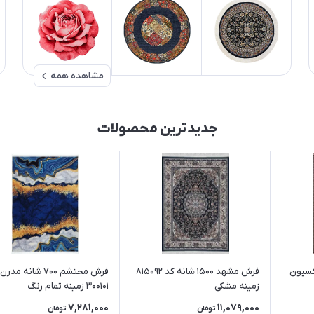
مشاهده همه
جدیدترین محصولات
انه کلکسیون
فرش مشهد 1500 شانه کد 815092
فرش محتشم 700 شانه مد
زمینه مشکی
300101 زمینه تمام رنگ
(غیربرجسته)
7,281,000
11,079,000
تومان
تومان