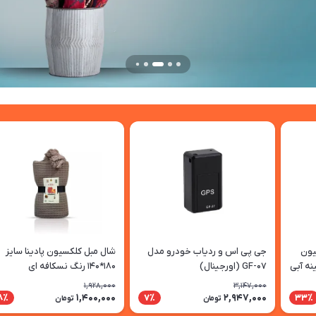
لکسیون
جی پی اس و ردیاب خودرو مدل
شال مبل کلکسیون پادینا سایز
نه آبی
GF-07 (اورجینال)
180*140 رنگ نسکافه ای
1,928,000
3,147,000
1,400,000
2,947,000
8٪
7٪
33٪
تومان
تومان