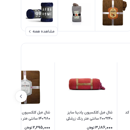
مشاهده همه
رن کد
شال مبل کلکسیون پادینا سایز
شال مبل کلکسیون ژینو سایز
240*200 سانتی متر رنگ زرشکی
180*140 سانتی متر رنگ شتری
2,295,000
3,186,000
تومان
تومان