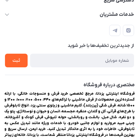
دسترسی سریع
03538334300
حساب کاربری
خدمات مشتریان
یزد، بلوار شهیدان اشرف، روبروی دانشگاه ملاصدرا، فروشگاه
مجله فروشگاه
راهنمای ثبت سفارش
اینترنتی یزدانا
لیست محصولات
حریم خصوصی
درباره ما
از جدید‌ترین تخفیف‌ها با‌ خبر شوید
سوالات متداول
تماس با ما
ثبت
مختصری درباره فروشگاه
فروشگاه اینترنتی یزدانا، مرجع تخصصی خرید فرش و منسوجات خانگی، با ارائه
گسترده‌ترین محصولات از فرش ماشینی با تراکم‌های ۴۴۰، ۵۰۰، ۷۰۰، ۱۰۰۰، ۱۲۰۰ و
۱۵۰۰ شانه، فرش شگی (پرزبلند)، گلیم ماشینی و زیلوی سنتی یزد. انواع تابلوفرش
با طرح‌های قرآنی، گل و گلدان، منظره، مجسمه، انسان و حیوان و نوستالژی، پتو یک
و دو نفره، شال مبل، بالشت و روبالشتی، حوله تنپوش، فرش کودک و آشپزخانه،
چینی میبد مروارید و لوازم جانبی خودرو. با خدمات ویژه مانند تبدیل عکس به
تابلوفرش، خاطرات خود را به اثری ماندگار تبدیل کنید. خرید ایمن، ارسال سریع و
بهترین قیمت‌ها در فروشگاه اینترنتی یزدانا منتظر شماست. با یزدانا، خانه‌ای زیباتر