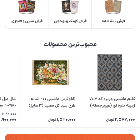
فرش 500 شانه
فرش کودک و نوجوان
فرش مدرن و فانتزی
محبوب‌ترین محصولات
گلیم ماشینی جزیره کد 7017
تابلوفرش ماشینی 1200 شانه
شال مبل ک
زمینه نقره ای (غیربرجسته)
طرح سبد گل سفید (3 سایز)
180*
طوسی-ذغا
2,148,000
1,900,000
1,530,000
2,547,000
تومان
تومان