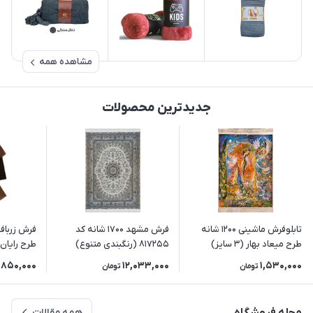
مشاهده همه
جدیدترین محصولات
تابلوفرش ماشینی 1200 شانه
فرش مشهد 1700 شانه کد
فرش زرباف
طرح میعاد بهار (3 سایز)
817255 (رنگبندی متنوع)
طرح رایان 
,850,000
12,033,000
1,530,000
تومان
تومان
همه مقالات