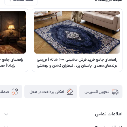
مجله فروشگاه
راهنمای جامع خرید فرش ماشینی 1200 شانه | بررسی
راهنمای جامع 
برندهای سعدی، باستان یزد، قیطران کاشان و بهشتی
یزدانا | م
تبریز
امکان پرداخت در محل
ضمانت
تحویل اکسپرس
اطلاعات تماس
03538252575