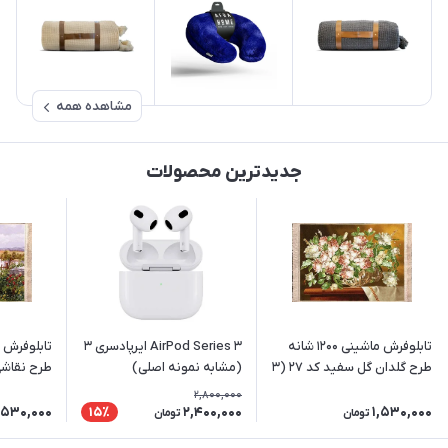
مشاهده همه
جدیدترین محصولات
تابلوفرش ماشینی 1200 شانه
AirPod Series 3 ایرپادسری 3
طرح گلدان گل سفید کد 27 (3
(مشابه نمونه اصلی)
طرح نقاشی
سایز)
رودخانه (3 سایز)
2,800,000
,530,000
2,400,000
1,530,000
15٪
تومان
تومان