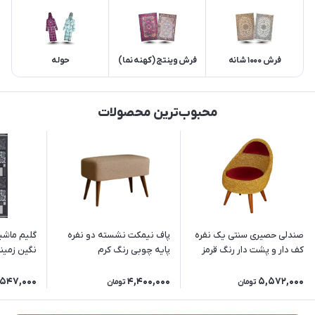
فرش 1000 شانه
فرش وینتج (کهنه نما)
حوله
محبوب‌ترین محصولات
صندلی حصیری سنتی یک نفره
پاف نیمکت نشسته دو نفره
گلیم ماشی
کف دار و پشت دار رنگ قرمز
پایه چوبی رنگ کرم
نگین زمین
(غیربرجست
,547,000
4,400,000
5,572,000
تومان
تومان