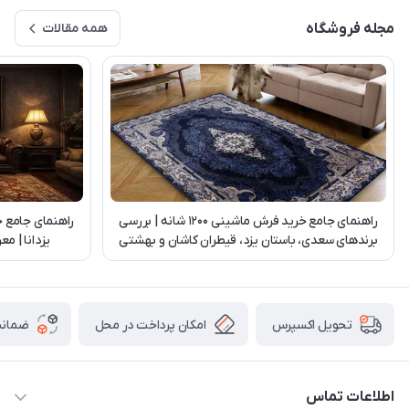
مجله فروشگاه
همه مقالات
راهنمای جامع خرید فرش ماشینی 1200 شانه | بررسی
راهنمای جامع 
برندهای سعدی، باستان یزد، قیطران کاشان و بهشتی
یزدانا | م
تبریز
امکان پرداخت در محل
ضمانت
تحویل اکسپرس
اطلاعات تماس