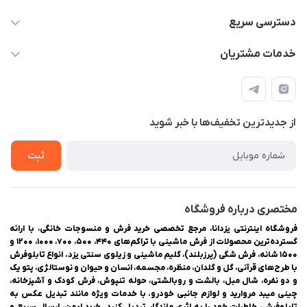
03538252575
دسترسی سریع
03538334300
حساب کاربری
خدمات مشتریان
یزد، بلوار شهیدان اشرف، روبروی دانشگاه ملاصدرا، فروشگاه
مجله فروشگاه
راهنمای ثبت سفارش
اینترنتی یزدانا
لیست محصولات
حریم خصوصی
درباره ما
از جدید‌ترین تخفیف‌ها با‌ خبر شوید
سوالات متداول
تماس با ما
ثبت
مختصری درباره فروشگاه
فروشگاه اینترنتی یزدانا، مرجع تخصصی خرید فرش و منسوجات خانگی، با ارائه
گسترده‌ترین محصولات از فرش ماشینی با تراکم‌های ۴۴۰، ۵۰۰، ۷۰۰، ۱۰۰۰، ۱۲۰۰ و
۱۵۰۰ شانه، فرش شگی (پرزبلند)، گلیم ماشینی و زیلوی سنتی یزد. انواع تابلوفرش
با طرح‌های قرآنی، گل و گلدان، منظره، مجسمه، انسان و حیوان و نوستالژی، پتو یک
و دو نفره، شال مبل، بالشت و روبالشتی، حوله تنپوش، فرش کودک و آشپزخانه،
چینی میبد مروارید و لوازم جانبی خودرو. با خدمات ویژه مانند تبدیل عکس به