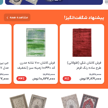
پیشنهاد شگفت‌انگیز!
مشاهده همه
فرش کاشان شگی (فلوکاتی)
فرش کاشان 700 شانه مدرن
جی پی 
طرح ساده رنگ قرمز
کد 100440 زمینه سبز (تخفیف
مدل GF-07 (اورجینال)
ویژه)
147,000
16,371,000
16,137,000
47,000
10,827,000
12,861,000
34٪
21٪
تومان
تومان