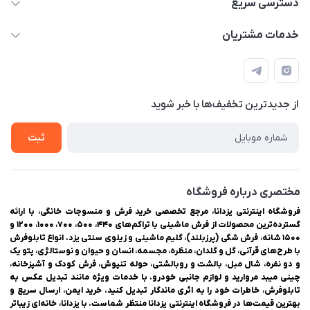
دسترسی سریع
03538334300
حساب کاربری
خدمات مشتریان
یزد، بلوار شهیدان اشرف، روبروی دانشگاه ملاصدرا، فروشگاه
مجله فروشگاه
راهنمای ثبت سفارش
اینترنتی یزدانا
لیست محصولات
حریم خصوصی
درباره ما
از جدید‌ترین تخفیف‌ها با‌ خبر شوید
سوالات متداول
تماس با ما
ثبت
مختصری درباره فروشگاه
فروشگاه اینترنتی یزدانا، مرجع تخصصی خرید فرش و منسوجات خانگی، با ارائه
گسترده‌ترین محصولات از فرش ماشینی با تراکم‌های ۴۴۰، ۵۰۰، ۷۰۰، ۱۰۰۰، ۱۲۰۰ و
۱۵۰۰ شانه، فرش شگی (پرزبلند)، گلیم ماشینی و زیلوی سنتی یزد. انواع تابلوفرش
با طرح‌های قرآنی، گل و گلدان، منظره، مجسمه، انسان و حیوان و نوستالژی، پتو یک
و دو نفره، شال مبل، بالشت و روبالشتی، حوله تنپوش، فرش کودک و آشپزخانه،
چینی میبد مروارید و لوازم جانبی خودرو. با خدمات ویژه مانند تبدیل عکس به
تابلوفرش، خاطرات خود را به اثری ماندگار تبدیل کنید. خرید ایمن، ارسال سریع و
بهترین قیمت‌ها در فروشگاه اینترنتی یزدانا منتظر شماست. با یزدانا، خانه‌ای زیباتر