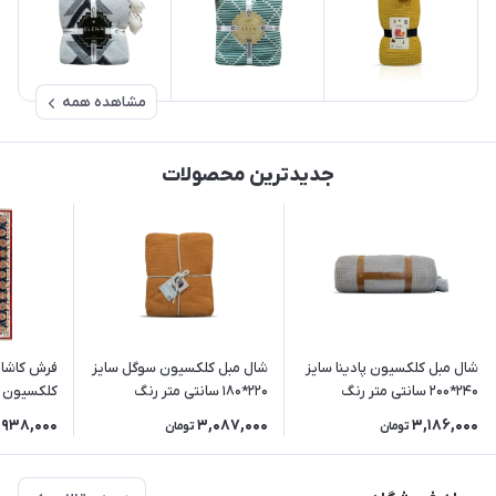
مشاهده همه
جدیدترین محصولات
شال مبل کلکسیون پادینا سایز
شال مبل کلکسیون سوگل سایز
240*200 سانتی متر رنگ
220*180 سانتی متر رنگ
طوسی
دارچینی
(رنگبندی 
,938,000
3,087,000
3,186,000
تومان
تومان