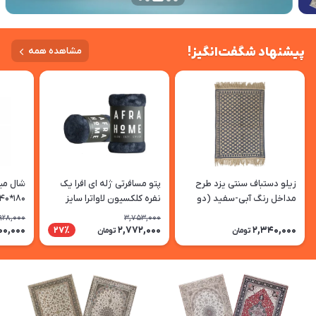
پیشنهاد شگفت‌انگیز!
مشاهده همه
زیلو دستباف سنتی یزد طرح
پتو مسافرتی ژله ای افرا یک
شال مبل
مداخل رنگ آبی-سفید (دو
نفره کلکسیون لاواترا سایز
180*140 رنگ نوک مدادی
رو)
210*155 سانتی متر رنگ نوک
,928,000
3,753,000
مدادی
00,000
2,772,000
2,340,000
27٪
تومان
تومان