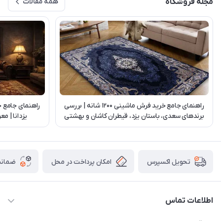
مجله فروشگاه
همه مقالات
راهنمای جامع خرید فرش ماشینی 1200 شانه | بررسی
راهنمای جامع 
برندهای سعدی، باستان یزد، قیطران کاشان و بهشتی
یزدانا | م
تبریز
امکان پرداخت در محل
ضمانت
تحویل اکسپرس
اطلاعات تماس
03538252575