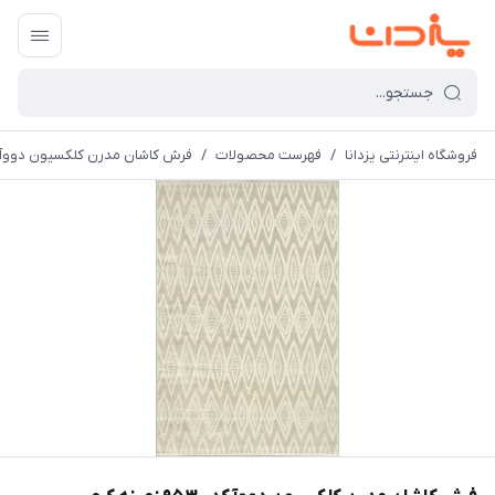
فروشگاه اینترنتی یزدانا
/
فهرست محصولات
/
فرش کاشان مدرن کلکسیون دووآ کد 9530 زمینه کرم (بر