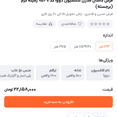
فرش کاشان مدرن کلکسیون دووآ کد 9530 زمینه کرم
(برجسته)
فرش مدرن و فانتزی - زمان تحویل 15 الی 20 روز کاری
علاقه‌مندی
مقایسه
اندازه
3*2 متر
2/20*1/5 متر
1/5*1 متر
ویژگی‌ها
نام کلکسیون
شانه
تراکم
جنس نخ خاب
دووآ
500 واقعی
1800 واقعی
پلی استر و آکرلیک ه
22,158,000
قیمت:
تومان
افزودن به سبدخرید