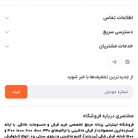
اطلاعات تماس
03538252575
دسترسی سریع
03538334300
حساب کاربری
خدمات مشتریان
یزد، بلوار شهیدان اشرف، روبروی دانشگاه ملاصدرا، فروشگاه
مجله فروشگاه
راهنمای ثبت سفارش
اینترنتی یزدانا
لیست محصولات
حریم خصوصی
درباره ما
از جدید‌ترین تخفیف‌ها با‌ خبر شوید
سوالات متداول
تماس با ما
ثبت
مختصری درباره فروشگاه
فروشگاه اینترنتی یزدانا، مرجع تخصصی خرید فرش و منسوجات خانگی، با ارائه
گسترده‌ترین محصولات از فرش ماشینی با تراکم‌های ۴۴۰، ۵۰۰، ۷۰۰، ۱۰۰۰، ۱۲۰۰ و
۱۵۰۰ شانه، فرش شگی (پرزبلند)، گلیم ماشینی و زیلوی سنتی یزد. انواع تابلوفرش