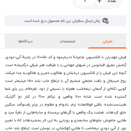
تعداد
زمان ارسال سفارش، زیر نام محصول درج شده است.
معرفی
مشخصات
دیدگاه‌ها
فرش مهدیان با کلکسیون شاعرانهٔ «دینارسو» و کد ۷۰۰۵۰ در زمینۀ آبی-دودی،
آرامش عمیق اقیانوس در شبهای مهتابی را با ظرافت هنر شرقی درآمیخته است.
آنچه این فرش را از کلکسیون درخشان و طلاکوب «حریر و طلاکوب» جدا میکند،
روح مینیمال و بافت مخملیِ ضخیم آن با ارتفاع خاب بلند ۱۰±۱ میلیمتر است؛
گویی تکه‌ای از آسمان نیمه‌شب، همراه با نسیمی از دود نقره‌فام، زیر پای شما
گسترده شده است. شانه ۷۰۰ واقعی و تراکم ۲۱۰۰ در کنار نخ آکرلیک
هیت‌ست‌شده، بافتی فوقالعاده نرم، بادوام و مقاوم در برابر رفت‌وآمد سنگین
خلق کردهاند. هشت رنگ واقعی با گُل‌های برجسته و سایه‌هایی از نقرۀ سرد و
طلاییِ خاموش، جلوهای سه‌بعدی و رویایی به این اثر بخشیدهاند که با تغییر
نور، از آبیِ دودیِ نیمه‌شب تا طلاییِ کهکشانی در نوسان است. ارتفاع بلند خاب،