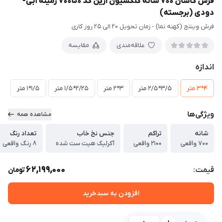
فرش کاشان 700 شانه کلکسیون آرین کد 70050 زمینه آبی-
دودی (برجسته)
فرش وینتج (کهنه نما) - زمان تحویل 20 الی 25 روز کاری
علاقه‌مندی
مقایسه
اندازه
4*3 متر
3/5*2/5 متر
3*2 متر
2/25*1/5 متر
1/5*1 متر
ویژگی‌ها
مشاهده همه
شانه
تراکم
جنس نخ خاب
تعداد رنگ
700 واقعی
2100 واقعی
آکرلیک هیت ست شده
8 رنگ واقعی
62,199,000
قیمت:
تومان
افزودن به سبدخرید