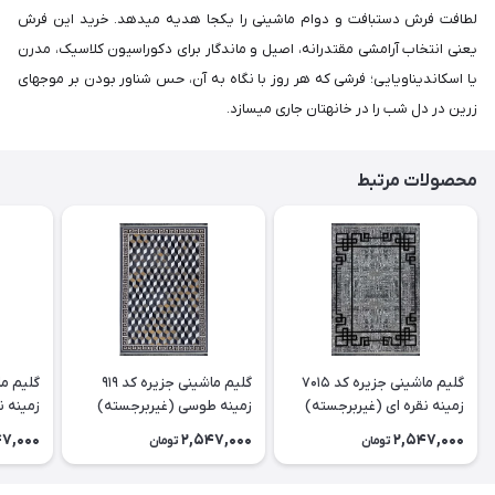
لطافت فرش دستبافت و دوام ماشینی را یکجا هدیه میدهد. خرید این فرش
یعنی انتخاب آرامشی مقتدرانه، اصیل و ماندگار برای دکوراسیون کلاسیک، مدرن
یا اسکاندیناویایی؛ فرشی که هر روز با نگاه به آن، حس شناور بودن بر موجهای
زرین در دل شب را در خانهتان جاری میسازد.
محصولات مرتبط
گلیم ماشینی جزیره کد 7015
گلیم ماشینی جزیره کد 919
زمینه نقره ای (غیربرجسته)
زمینه طوسی (غیربرجسته)
زمینه ن
47,000
2,547,000
2,547,000
تومان
تومان