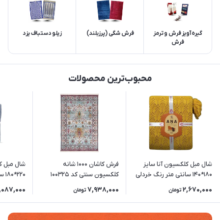
گیره آویز فرش و ترمز
فرش شگی (پرزبلند)
زیلو دستباف یزد
فرش
محبوب‌ترین محصولات
شال مبل کلکسیون آنا سایز
فرش کاشان 1000 شانه
شال مبل ک
180*140 سانتی متر رنگ خردلی
کلکسیون سنتی کد 100325
220*180 سانتی متر رنگ طوسی
زمینه تمام رنگ
,087,000
7,938,000
2,670,000
تومان
تومان