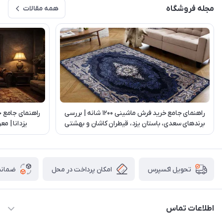
مجله فروشگاه
همه مقالات
راهنمای جامع خرید فرش ماشینی 1200 شانه | بررسی
راهنمای جامع 
برندهای سعدی، باستان یزد، قیطران کاشان و بهشتی
یزدانا | م
تبریز
امکان پرداخت در محل
ضمانت
تحویل اکسپرس
اطلاعات تماس