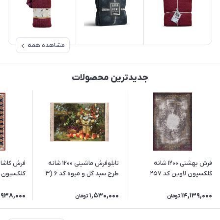
مشاهده همه
جدیدترین محصولات
فرش بهشتی 1200 شانه
تابلوفرش ماشینی 1200 شانه
کلکسیون لاوین کد 257
طرح سبد گل و میوه کد 6 (3
سایز)
(رنگبندی 
,938,000
1,530,000
14,139,000
تومان
تومان