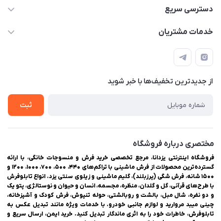
03538252575
دسترسی سریع
03538334300
حساب کاربری
خدمات مشتریان
یزد، بلوار شهیدان اشرف، روبروی دانشگاه ملاصدرا، فروشگاه
مجله فروشگاه
راهنمای ثبت سفارش
اینترنتی یزدانا
لیست محصولات
حریم خصوصی
درباره ما
از جدید‌ترین تخفیف‌ها با‌ خبر شوید
سوالات متداول
تماس با ما
ثبت
مختصری درباره فروشگاه
فروشگاه اینترنتی یزدانا، مرجع تخصصی خرید فرش و منسوجات خانگی، با ارائه
گسترده‌ترین محصولات از فرش ماشینی با تراکم‌های ۴۴۰، ۵۰۰، ۷۰۰، ۱۰۰۰، ۱۲۰۰ و
۱۵۰۰ شانه، فرش شگی (پرزبلند)، گلیم ماشینی و زیلوی سنتی یزد. انواع تابلوفرش
با طرح‌های قرآنی، گل و گلدان، منظره، مجسمه، انسان و حیوان و نوستالژی، پتو یک
و دو نفره، شال مبل، بالشت و روبالشتی، حوله تنپوش، فرش کودک و آشپزخانه،
چینی میبد مروارید و لوازم جانبی خودرو. با خدمات ویژه مانند تبدیل عکس به
تابلوفرش، خاطرات خود را به اثری ماندگار تبدیل کنید. خرید ایمن، ارسال سریع و