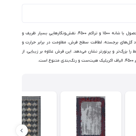
فرش نگین مشهد 1500 شانه کد 1519 زمینه کرم گل برجسته، ترکیبی از طراحی اصیل ایرانی و فناوری روز صنعت فرش ماشینی است. این محصول با شانه 1500 و تراکم 4500، نقش‌ونگارهایی بسیار ظریف و
جاد گل‌های برجسته، لطافت سطح فرش، مقاومت در برابر حرارت و
زرگ‌تر و پرنورتر نشان می‌دهد. این فرش علاوه بر زیبایی، از
.