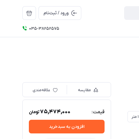
ورود / ثبت‌نام
035-38252575
مقایسه
علاقه‌مندی
75,474,000
قیمت:
تومان
افزودن به سبدخرید