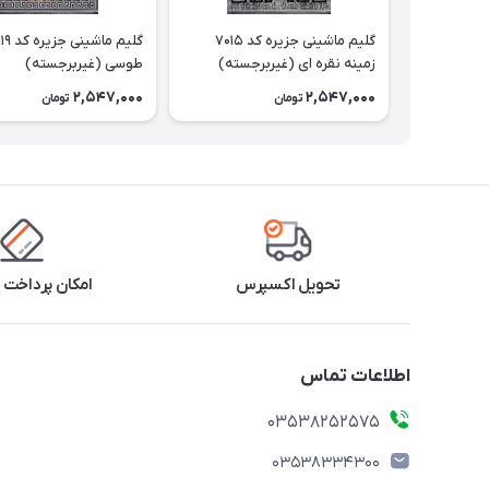
گلیم ماشینی جزیره کد 7015
زمینه نقره ای (غیربرجسته)
طوسی (غیربرجسته)
2,547,000
2,547,000
تومان
تومان
تحویل اکسپرس
امکان پرداخت 
اطلاعات تماس
03538252575
03538334300