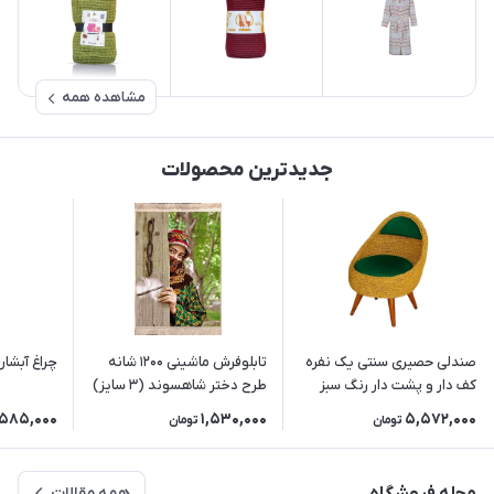
مشاهده همه
جدیدترین محصولات
صندلی حصیری سنتی یک نفره
تابلوفرش ماشینی 1200 شانه
چراغ آبشا
کف دار و پشت دار رنگ سبز
طرح دختر شاهسوند (3 سایز)
585,000
1,530,000
5,572,000
تومان
تومان
همه مقالات