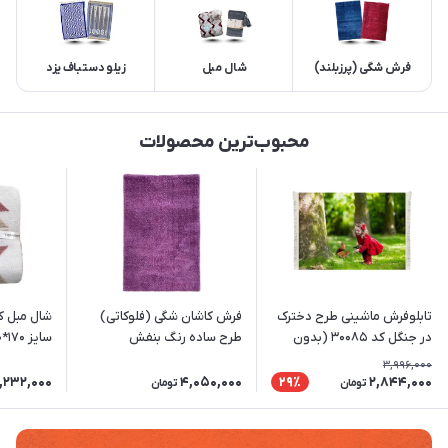
فرش شگی (پرزبلند)
شال مبل
زیلو دستباف یزد
محبوب‌ترین محصولات
تابلوفرش ماشینی طرح دخترک
فرش کاشان شگی (فلوکاتی)
شال مبل کل
در جنگل کد 30085 (بدون
طرح ساده رنگ بنفش
قاب) تک سایز
کالباسی
3,996,000
,232,000
4,050,000
2,844,000
29٪
تومان
تومان