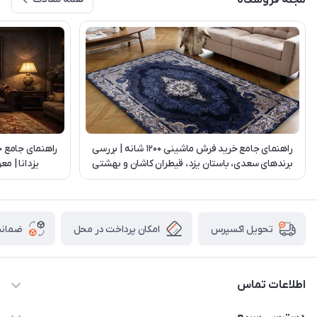
مجله فروشگاه
راهنمای جامع خرید فرش ماشینی 1200 شانه | بررسی
راهنمای جامع 
برندهای سعدی، باستان یزد، قیطران کاشان و بهشتی
یزدانا | م
تبریز
امکان پرداخت در محل
ضمانت
تحویل اکسپرس
اطلاعات تماس
03538252575