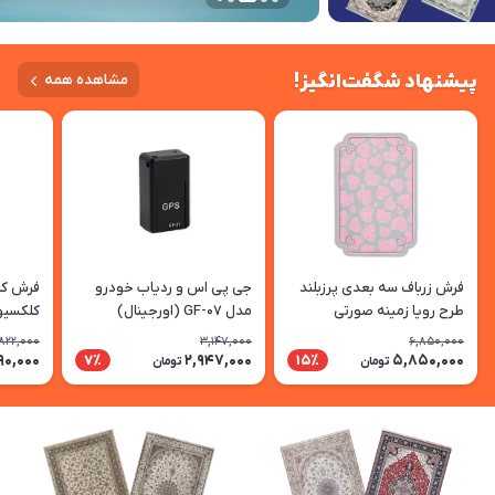
پیشنهاد شگفت‌انگیز!
مشاهده همه
فرش زرباف سه بعدی پرزبلند
جی پی اس و ردیاب خودرو
طرح رویا زمینه صورتی
مدل GF-07 (اورجینال)
کلکسیو
سوگند 
,822,000
3,147,000
6,850,000
90,000
2,947,000
5,850,000
7٪
15٪
تومان
تومان