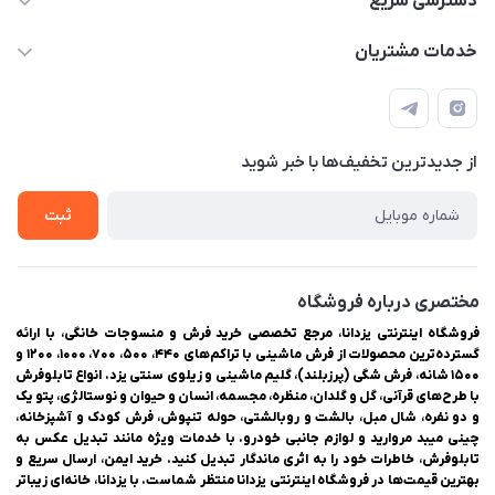
دسترسی سریع
03538334300
حساب کاربری
خدمات مشتریان
یزد، بلوار شهیدان اشرف، روبروی دانشگاه ملاصدرا، فروشگاه
مجله فروشگاه
راهنمای ثبت سفارش
اینترنتی یزدانا
لیست محصولات
حریم خصوصی
درباره ما
از جدید‌ترین تخفیف‌ها با‌ خبر شوید
سوالات متداول
تماس با ما
ثبت
مختصری درباره فروشگاه
فروشگاه اینترنتی یزدانا، مرجع تخصصی خرید فرش و منسوجات خانگی، با ارائه
گسترده‌ترین محصولات از فرش ماشینی با تراکم‌های ۴۴۰، ۵۰۰، ۷۰۰، ۱۰۰۰، ۱۲۰۰ و
۱۵۰۰ شانه، فرش شگی (پرزبلند)، گلیم ماشینی و زیلوی سنتی یزد. انواع تابلوفرش
با طرح‌های قرآنی، گل و گلدان، منظره، مجسمه، انسان و حیوان و نوستالژی، پتو یک
و دو نفره، شال مبل، بالشت و روبالشتی، حوله تنپوش، فرش کودک و آشپزخانه،
چینی میبد مروارید و لوازم جانبی خودرو. با خدمات ویژه مانند تبدیل عکس به
تابلوفرش، خاطرات خود را به اثری ماندگار تبدیل کنید. خرید ایمن، ارسال سریع و
بهترین قیمت‌ها در فروشگاه اینترنتی یزدانا منتظر شماست. با یزدانا، خانه‌ای زیباتر