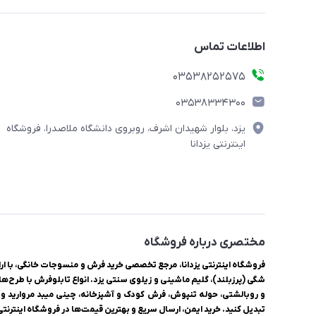
اطلاعات تماس
03538252575
03538334300
یزد، بلوار شهیدان اشرف، روبروی دانشگاه ملاصدرا، فروشگاه
اینترنتی یزدانا
مختصری درباره فروشگاه
شگی (پرزبلند)، گلیم ماشینی و زیلوی سنتی یزد. انواع تابلوفرش با طرح‌ها
و روبالشتی، حوله تنپوش، فرش کودک و آشپزخانه، چینی میبد مروارید و ل
تبدیل کنید. خرید ایمن، ارسال سریع و بهترین قیمت‌ها در فروشگاه اینترنتی ی