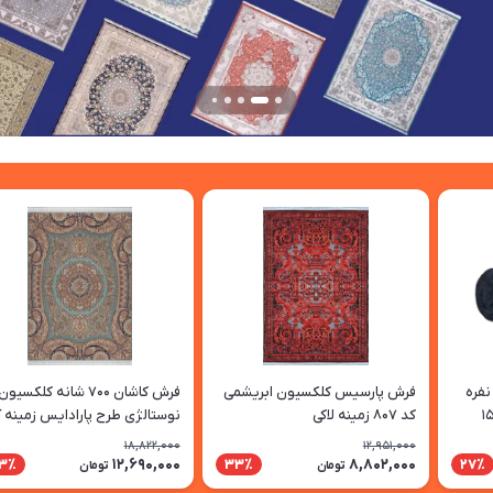
نفره
فرش پارسیس کلکسیون ابریشمی
فرش کاشان 700 شانه کلکسیون
 سایز 210*155
کد 807 زمینه لاکی
نوستالژی طرح پارادایس زمینه آ
18,822,000
12,951,000
12,690,000
8,802,000
3٪
33٪
27٪
تومان
تومان