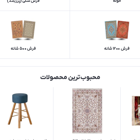
حوله
فرش شگی (پرزبلند)
فرش 1200 شانه
فرش 500 شانه
محبوب‌ترین محصولات