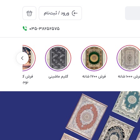
ورود / ثبت‌نام
035-38252575
 1000 شانه
فرش 1700 شانه
گلیم ماشینی
فرش کودک و
ف
نوجوان