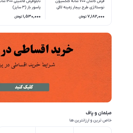
فرش کاشان 700 شانه کلکسیون
تابلوفرش ماش
نوستالژی طرح بیجار زمینه لاکی
پاسور باز (3 سایز)
1,530,000
7,182,000
تومان
تومان
مبلمان و پاف
خاص ترین و ارزانترین ها