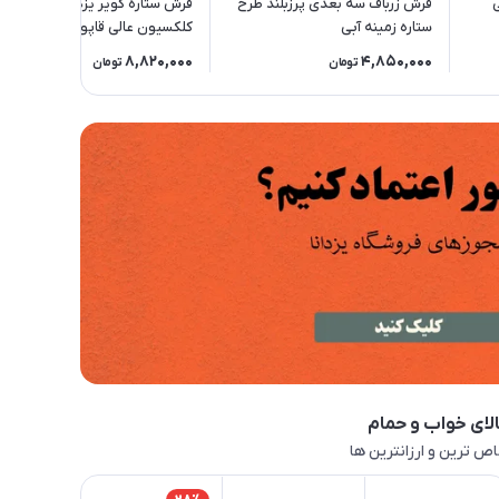
فرش زرباف سه بعدی پرزبلند طرح
فرش ستاره کویر یزد 1000 شانه
ستاره زمینه آبی
کلکسیون عالی قاپو کد HA51
زمینه 3003 (برجسته)
8,820,000
4,850,000
تومان
تومان
لای خواب و حمام
ص ترین و ارزانترین ها