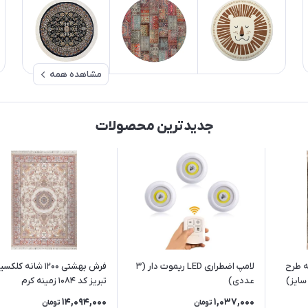
مشاهده همه
جدیدترین محصولات
ینی 1200 شانه طرح
لامپ اضطراری LED ریموت دار (3
فرش بهشتی 1200 شانه کل
عددی)
تبریز کد 1084 زمینه کرم
14,094,000
1,037,000
تومان
تومان