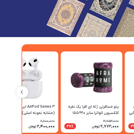
پتو مسافرتی ژله ای افرا یک نفره
AirPod Series 3 ایرپادسری 3
بی
کلکسیون لاواترا سایز 210*155
(مشابه نمونه اصلی)
سانتی متر رنگ بوهو آرسنیک
2,800,000
3,753,000
2,400,000
2,772,000
15٪
27٪
3
تومان
تومان