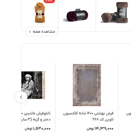
28٪
مشاهده همه
کسیون
فرش بهشتی 1200 شانه کلکسیون
تابلوفرش ماشینی 1200 شانه طرح
لاوین کد 268
دختر و گربه (3 سایز)
1,530,000
14,139,000
تومان
تومان