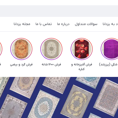
 به یزدانا
سوالات متداول
درباره ما
تماس با ما
مجله یزدانا
گی (پرزبلند)
فرش آشپزخانه و
فرش 1200 شانه
فرش گرد و بیضی
فرش
کناره