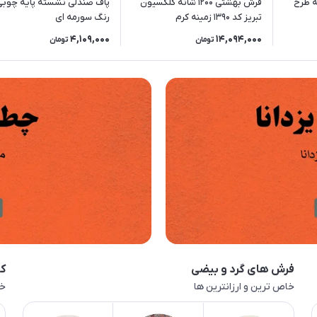
ینی 1200 شانه طرح
فرش بهشتی 1200 شانه کلکسیون
پاف صندلی نشسته پایه چوبی
تبریز کد 1390 زمینه کرم
رنگ سورمه ای
4,109,000
14,094,000
تومان
تومان
فرش های گرد و بیضی
کا
خاص ترین و ارزانترین ها
خا