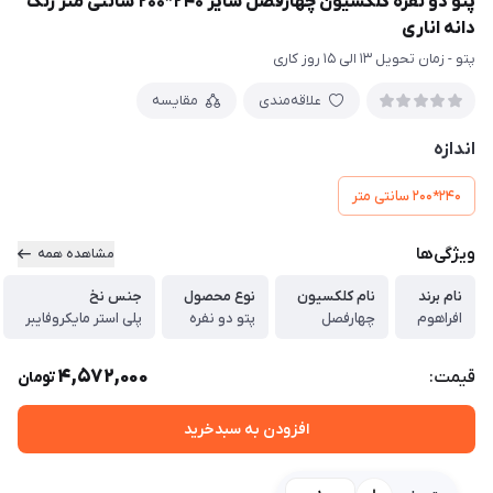
پتو دو نفره کلکسیون چهارفصل سایز 240*200 سانتی متر رنگ
دانه اناری
پتو - زمان تحویل 13 الی 15 روز کاری
علاقه‌مندی
مقایسه
اندازه
240*200 سانتی متر
ویژگی‌ها
مشاهده همه
نام برند
نام کلکسیون
نوع محصول
جنس نخ
افراهوم
چهارفصل
پتو دو نفره
پلی استر مایکروفایبر
4,572,000
قیمت:
تومان
افزودن به سبدخرید