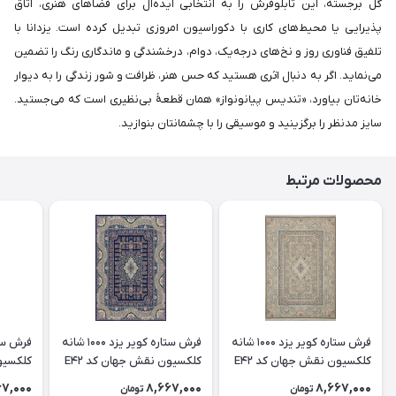
گل برجسته، این تابلوفرش را به انتخابی ایده‌آل برای فضاهای هنری، اتاق
پذیرایی یا محیط‌های کاری با دکوراسیون امروزی تبدیل کرده است. یزدانا با
تلفیق فناوری روز و نخ‌های درجه‌یک، دوام، درخشندگی و ماندگاری رنگ را تضمین
می‌نماید. اگر به دنبال اثری هستید که حس هنر، ظرافت و شور زندگی را به دیوار
خانه‌تان بیاورد، «تندیس پیانونواز» همان قطعۀ بی‌نظیری است که می‌جستید.
سایز مدنظر را برگزینید و موسیقی را با چشمانتان بنوازید.
محصولات مرتبط
فرش ستاره کویر یزد 1000 شانه
فرش ستاره کویر یزد 1000 شانه
کلکسیون نقش جهان کد E42
کلکسیون نقش جهان کد E42
زمینه 2073 (برجسته)
زمینه 2099 (برجسته)
زمینه 2003 (برجسته)
67,000
8,667,000
8,667,000
تومان
تومان