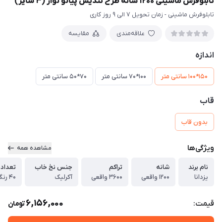
تابلوفرش ماشینی 1200 شانه طرح تندیس پیانو نواز (3 سایز)
تابلوفرش ماشینی - زمان تحویل 7 الی 9 روز کاری
علاقه‌مندی
مقایسه
اندازه
150*100 سانتی متر
100*70 سانتی متر
70*50 سانتی متر
قاب
بدون قاب
ویژگی‌ها
مشاهده همه
نام برند
شانه
تراکم
جنس نخ خاب
تعداد 
یزدانا
1200 واقعی
3600 واقعی
آکرلیک
40 رنگ واقعی
6,156,000
قیمت:
تومان