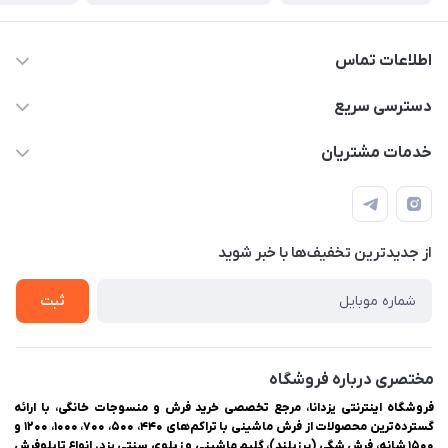
اطلاعات تماس
03538252575
دسترسی سریع
03538334300
حساب کاربری
خدمات مشتریان
یزد، بلوار شهیدان اشرف، روبروی دانشگاه ملاصدرا، فروشگاه
مجله فروشگاه
راهنمای ثبت سفارش
اینترنتی یزدانا
لیست محصولات
حریم خصوصی
درباره ما
از جدید‌ترین تخفیف‌ها با‌ خبر شوید
سوالات متداول
تماس با ما
ثبت
مختصری درباره فروشگاه
فروشگاه اینترنتی یزدانا، مرجع تخصصی خرید فرش و منسوجات خانگی، با ارائه
گسترده‌ترین محصولات از فرش ماشینی با تراکم‌های ۴۴۰، ۵۰۰، ۷۰۰، ۱۰۰۰، ۱۲۰۰ و
۱۵۰۰ شانه، فرش شگی (پرزبلند)، گلیم ماشینی و زیلوی سنتی یزد. انواع تابلوفرش