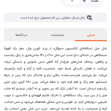
تعداد
زمان ارسال سفارش، زیر نام محصول درج شده است.
معرفی
مشخصات
دیدگاه‌ها
شال مبل نسکافه‌ای کلکسیون «سوگل» از برند کورن وال، عطر یک قهوهٔ
صبحگاهی در خانه‌ای دنج است. این شال ۲۰۰ در ۱۴۰ سانتی‌متری با رنگی یکدست
و واقعی، برخلاف مدل‌های طرح‌دار که گاهی حس شلوغی و خستگی ایجاد
می‌کنند، با همان تک‌رنگی غلیظ خود، شخصیت فضا را آرام و گرم بازتعریف
می‌کند. نخ پلی‌استر هیت‌ست‌شده، بافتی نرم و ماندگار دارد که پس از بارها
شستشو، هم رنگ و هم فرم خود را حفظ می‌کند. وزن ۹۸۰ گرمی برای مبلی
یک‌نفره ایده‌ال است؛ نه آنقدر نازک که سر بخورد و نه آنقدر ضخیم که حالت
مبل را از بین ببرد. رنگ نسکافه‌ای با ته‌رنگ ملایم قهوه‌ای و خاکستری، با چوب
طبیعی، دیوارهای کرم، بژ، طوسی و حتی مشکی هماهنگ می‌شود و حس اصالت،
گرما و صمیمیت را به خانه هدیه می‌دهد. خرید این شال یعنی انتخاب یک