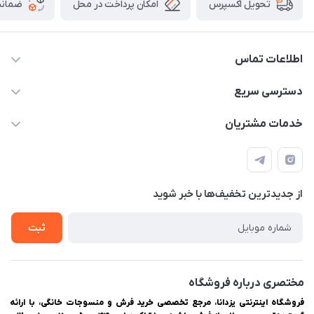
امکان پرداخت در محل
ضمانت
تحویل اکسپرس
اطلاعات تماس
03538252575
دسترسی سریع
03538334300
حساب کاربری
خدمات مشتریان
یزد، بلوار شهیدان اشرف، روبروی دانشگاه ملاصدرا، فروشگاه
مجله فروشگاه
راهنمای ثبت سفارش
اینترنتی یزدانا
لیست محصولات
حریم خصوصی
درباره ما
از جدید‌ترین تخفیف‌ها با‌ خبر شوید
سوالات متداول
تماس با ما
ثبت
مختصری درباره فروشگاه
فروشگاه اینترنتی یزدانا، مرجع تخصصی خرید فرش و منسوجات خانگی، با ارائه