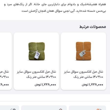
همراه همیشه‌شیک و بادوام برای دلبازترین جای خانه. اگر از رنگ‌های سرد و
بی‌حس خسته شده‌اید، آبی لجنی سوگل همان فنجان آرامش است.
محصولات مرتبط
شال مبل کلکسیون سوگل سایز
شال مبل کلکسیون سوگل سایز
شال مب
200*140 سانتی متر رنگ
200*140 سانتی متر رنگ
دارچینی (آجری)
زیتونی روشن
یشمی (
28,000
1,728,000
1,728,000
تومان
تومان