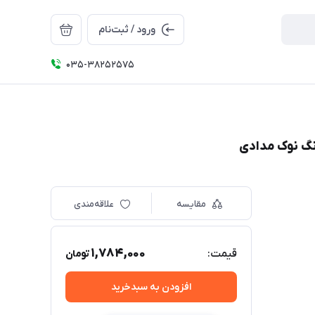
ورود / ثبت‌نام
035-38252575
مقایسه
علاقه‌مندی
1,784,000
قیمت:
تومان
افزودن به سبدخرید