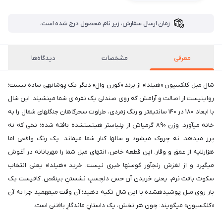
زمان ارسال سفارش، زیر نام محصول درج شده است.
معرفی
مشخصات
دیدگاه‌ها
شال مبل کلکسیون «هیلدا» از برند «کورن وال» دیگر یک پوشانهی ساده نیست؛
روایتیست از اصالت و آرامش که روی صندلی یک نفره ی شما مینشیند. این شال
با ابعاد ۱۸۰ در ۱۴۰ سانتیمتر و رنگ زمردی، طراوت سحرگاهان جنگلهای شمال را به
خانه میآورد. وزن ۸۹۰ گرمیاش از پلیاستر هیتستشده بافته شده؛ نخی که نه
پرز میدهد، نه چروک میشود و سالها کنار شما میماند. یک رنگ واقعی اما
هزارلایه از عمق و وقار. این قطعه خاص، انتهای مبل شما را مهربانانه در آغوش
میگیرد و از لغزش رنجآور کوسنها خبری نیست. خرید «هیلدا» یعنی انتخاب
سکوت بافت نرم، یعنی خریدن آن حس دلچسبِ نشستنِ بینقص. کافیست یک
بار روی مبلِ پوشیدهشده با این شال تکیه دهید؛ آن وقت میفهمید چرا به آن
«کلکسیون» میگویند: چون هر نخش، یک داستانِ ماندگارِ بافتنی است.