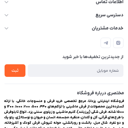
اطلاعات تماس
03538252575
دسترسی سریع
03538334300
حساب کاربری
خدمات مشتریان
یزد، بلوار شهیدان اشرف، روبروی دانشگاه ملاصدرا، فروشگاه
مجله فروشگاه
راهنمای ثبت سفارش
اینترنتی یزدانا
لیست محصولات
حریم خصوصی
درباره ما
از جدید‌ترین تخفیف‌ها با‌ خبر شوید
سوالات متداول
تماس با ما
ثبت
مختصری درباره فروشگاه
فروشگاه اینترنتی یزدانا، مرجع تخصصی خرید فرش و منسوجات خانگی، با ارائه
گسترده‌ترین محصولات از فرش ماشینی با تراکم‌های ۴۴۰، ۵۰۰، ۷۰۰، ۱۰۰۰، ۱۲۰۰ و
۱۵۰۰ شانه، فرش شگی (پرزبلند)، گلیم ماشینی و زیلوی سنتی یزد. انواع تابلوفرش
با طرح‌های قرآنی، گل و گلدان، منظره، مجسمه، انسان و حیوان و نوستالژی، پتو یک
و دو نفره، شال مبل، بالشت و روبالشتی، حوله تنپوش، فرش کودک و آشپزخانه،