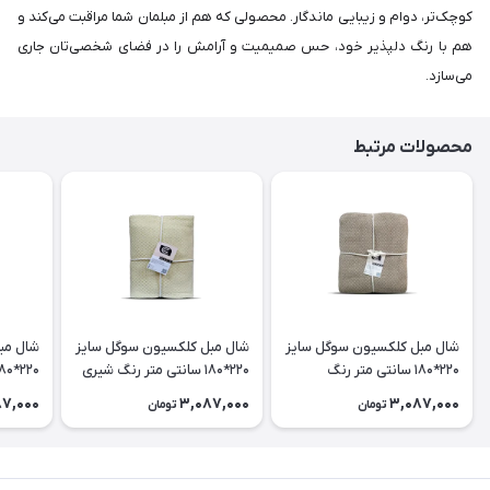
کوچک‌تر، دوام و زیبایی ماندگار. محصولی که هم از مبلمان شما مراقبت می‌کند و
هم با رنگ دلپذیر خود، حس صمیمیت و آرامش را در فضای شخصی‌تان جاری
می‌سازد.
محصولات مرتبط
شال مبل کلکسیون سوگل سایز
شال مبل کلکسیون سوگل سایز
شال مب
220*180 سانتی متر رنگ
220*180 سانتی متر رنگ شیری
نسکافه ای
دریایی
87,000
3,087,000
3,087,000
تومان
تومان