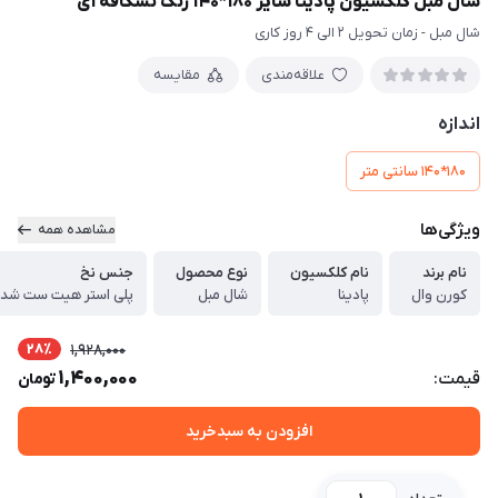
شال مبل کلکسیون پادینا سایز 180*140 رنگ نسکافه ای
شال مبل - زمان تحویل 2 الی 4 روز کاری
علاقه‌مندی
مقایسه
اندازه
180*140 سانتی متر
ویژگی‌ها
مشاهده همه
نام برند
نام کلکسیون
نوع محصول
جنس نخ
کورن وال
پادینا
شال مبل
پلی استر هیت ست شد
28٪
1,928,000
1,400,000
قیمت:
تومان
افزودن به سبدخرید