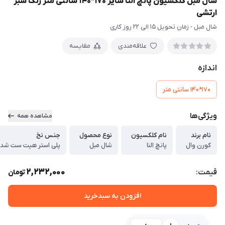
شال مبل کلکسیون پانچ النا سایز 170*140 سانتی متر رنگ سبز
ارتشی
شال مبل - زمان تحویل 15 الی 22 روز کاری
علاقه‌مندی
مقایسه
اندازه
170*140 سانتی متر
ویژگی‌ها
مشاهده همه
نام برند
نام کلکسیون
نوع محصول
جنس نخ
کورن وال
پانچ النا
شال مبل
پلی استر هیت ست شد
2,232,000
قیمت:
تومان
افزودن به سبدخرید