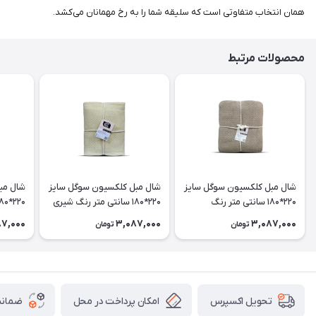
همان انتخاب متفاوتی است که سلیقه شما را به رخ مهمانان می‌کشد.
محصولات مرتبط
شال مبل کلکسیون سوگل سایز
شال مبل کلکسیون سوگل سایز
شال مب
220*180 سانتی متر رنگ
220*180 سانتی متر رنگ شیری
نسکافه ای
دریایی
87,000
3,087,000
3,087,000
تومان
تومان
امکان پرداخت در محل
ضمانت
تحویل اکسپرس