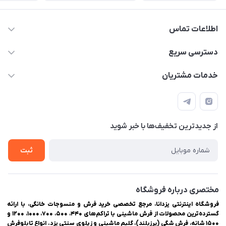
اطلاعات تماس
03538252575
دسترسی سریع
03538334300
حساب کاربری
خدمات مشتریان
یزد، بلوار شهیدان اشرف، روبروی دانشگاه ملاصدرا، فروشگاه
مجله فروشگاه
راهنمای ثبت سفارش
اینترنتی یزدانا
لیست محصولات
حریم خصوصی
درباره ما
از جدید‌ترین تخفیف‌ها با‌ خبر شوید
سوالات متداول
تماس با ما
ثبت
مختصری درباره فروشگاه
فروشگاه اینترنتی یزدانا، مرجع تخصصی خرید فرش و منسوجات خانگی، با ارائه
گسترده‌ترین محصولات از فرش ماشینی با تراکم‌های ۴۴۰، ۵۰۰، ۷۰۰، ۱۰۰۰، ۱۲۰۰ و
۱۵۰۰ شانه، فرش شگی (پرزبلند)، گلیم ماشینی و زیلوی سنتی یزد. انواع تابلوفرش